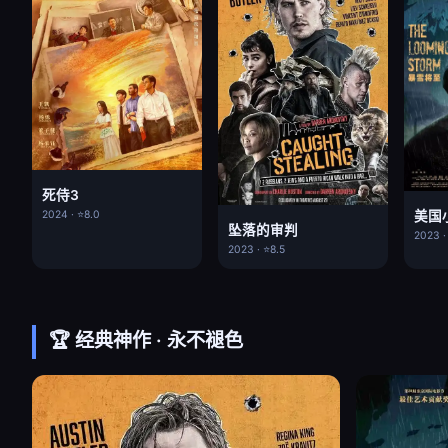
死侍3
美国
2024 · ⭐8.0
坠落的审判
2023 ·
2023 · ⭐8.5
🏆 经典神作 · 永不褪色