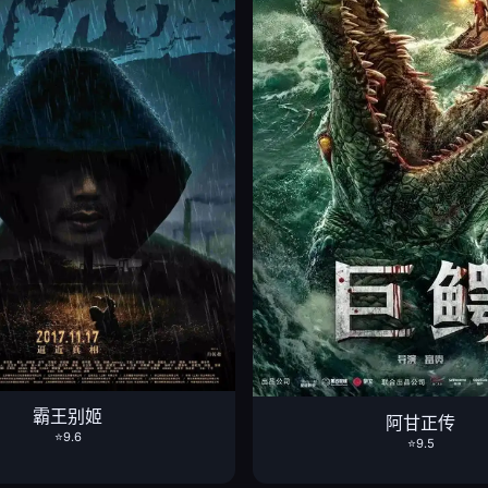
霸王别姬
阿甘正传
⭐9.6
⭐9.5