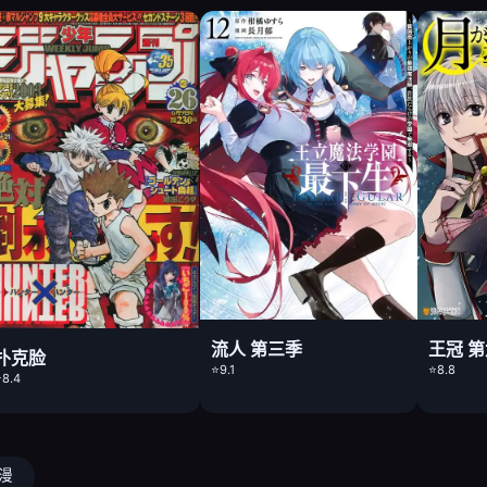
流人 第三季
王冠 
扑克脸
⭐9.1
⭐8.8
8.4
动漫