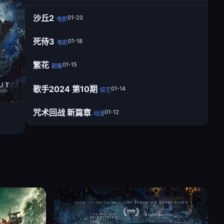
沙丘2
01-20
电影
死侍3
01-18
电影
繁花
01-15
剧集
歌手2024 第10期
01-14
综艺
咒术回战 新篇章
01-12
动漫