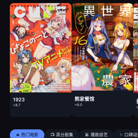
熊家餐馆
1923
⭐9.0
⭐8.7
⭐
🔥 热门电影
📺 高分剧集
🎤 爆款综艺
✨ 口碑