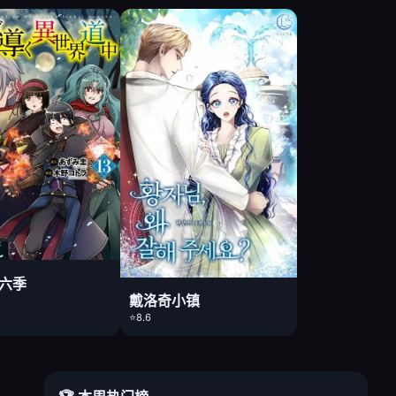
第六季
戴洛奇小镇
⭐8.6