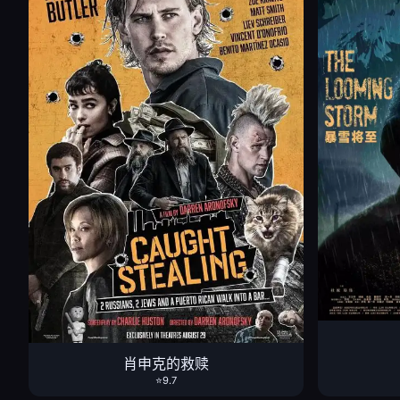
肖申克的救赎
⭐9.7