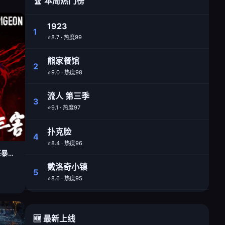
🏆 本周热门榜
1923
1
⭐8.7 · 热度99
熊家餐馆
2
⭐9.0 · 热度98
流人 第三季
3
⭐9.1 · 热度97
扑克脸
4
⭐8.4 · 热度96
疯狂的麦克斯：狂暴女神
戴洛奇小镇
5
⭐8.6 · 热度95
🆕 最新上线