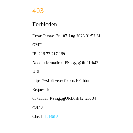
456影院
首页
电影
剧集
综艺
动漫
排行榜
🔍
熊家餐馆
高分喜剧，暴躁主厨的厨房日常
🔥 热门推荐 · 大家都在看