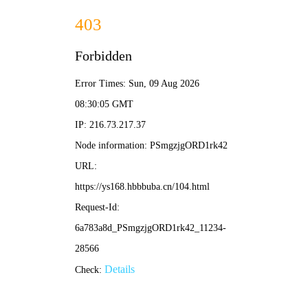
456影院
首页
电影
剧集
综艺
动漫
排行榜
🔍
熊家餐馆
高分喜剧，暴躁主厨的厨房日常
🔥 热门推荐 · 大家都在看