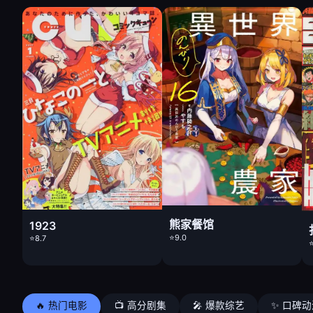
熊家餐馆
1923
⭐9.0
⭐8.7
⭐
🔥 热门电影
📺 高分剧集
🎤 爆款综艺
✨ 口碑