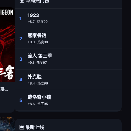
🏆 本周热门榜
1923
1
⭐8.7 · 热度99
熊家餐馆
2
⭐9.0 · 热度98
流人 第三季
3
⭐9.1 · 热度97
扑克脸
4
⭐8.4 · 热度96
疯狂的麦克斯：狂暴女神
戴洛奇小镇
5
⭐8.6 · 热度95
🆕 最新上线