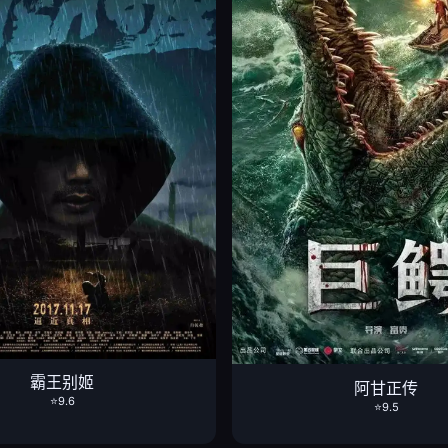
霸王别姬
阿甘正传
⭐9.6
⭐9.5