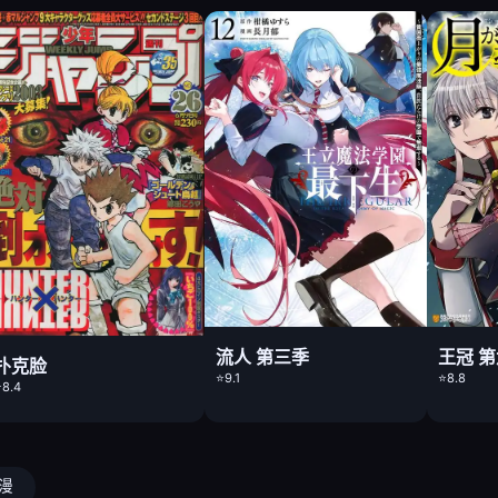
流人 第三季
王冠 
扑克脸
⭐9.1
⭐8.8
8.4
动漫