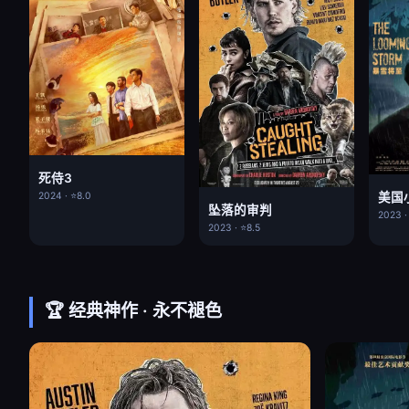
死侍3
美国
2024 · ⭐8.0
坠落的审判
2023 ·
2023 · ⭐8.5
🏆 经典神作 · 永不褪色