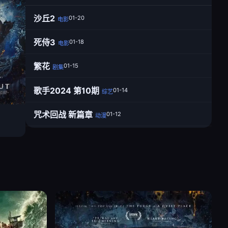
沙丘2
01-20
电影
死侍3
01-18
电影
繁花
01-15
剧集
歌手2024 第10期
01-14
综艺
咒术回战 新篇章
01-12
动漫