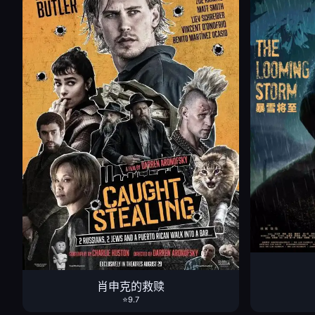
肖申克的救赎
⭐9.7