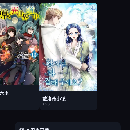
第六季
戴洛奇小镇
⭐8.6