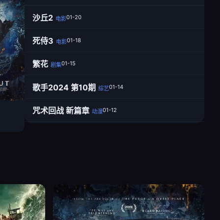
沙丘2
01-20
电影
死侍3
01-18
电影
繁花
01-15
剧集
歌手2024 第10期
01-14
综艺
咒术回战 新篇章
01-12
动漫