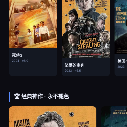
死侍3
美国
2024 · ⭐8.0
坠落的审判
2023 ·
2023 · ⭐8.5
🏆 经典神作 · 永不褪色