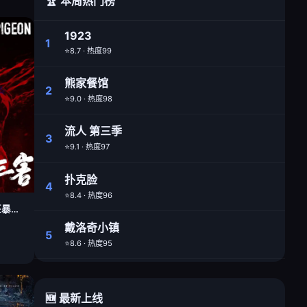
🏆 本周热门榜
1923
1
⭐8.7 · 热度99
熊家餐馆
2
⭐9.0 · 热度98
流人 第三季
3
⭐9.1 · 热度97
扑克脸
4
⭐8.4 · 热度96
疯狂的麦克斯：狂暴女神
戴洛奇小镇
5
⭐8.6 · 热度95
🆕 最新上线