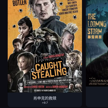
肖申克的救赎
⭐9.7