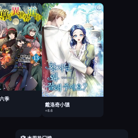
第六季
戴洛奇小镇
⭐8.6