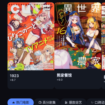
熊家餐馆
1923
⭐9.0
⭐8.7
⭐
🔥 热门电影
📺 高分剧集
🎤 爆款综艺
✨ 口碑