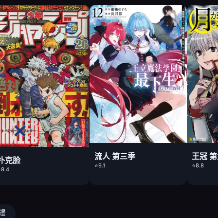
流人 第三季
王冠 
扑克脸
⭐9.1
⭐8.8
8.4
动漫