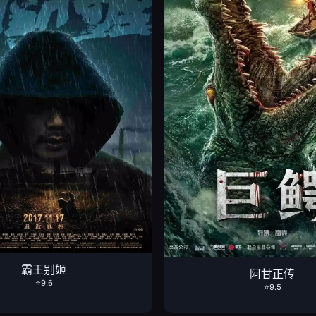
霸王别姬
阿甘正传
⭐9.6
⭐9.5